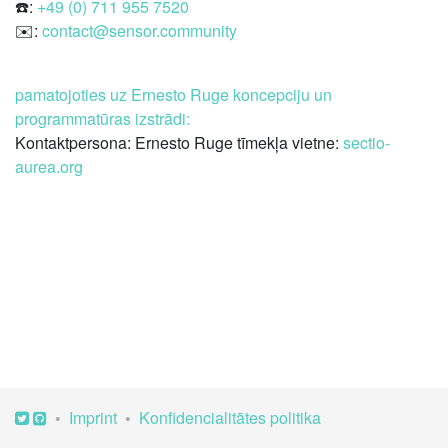
☎️:
+49 (0) 711 ­955 7520
✉️:
contact@sensor.community
pamatojoties uz Ernesto Ruge koncepciju un
programmatūras izstrādi:
Kontaktpersona: Ernesto Ruge tīmekļa vietne:
sectio-
aurea.org
Imprint
Konfidencialitātes politika